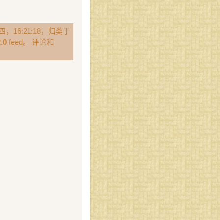
，16:21:18，归类于
.0
feed。 评论和