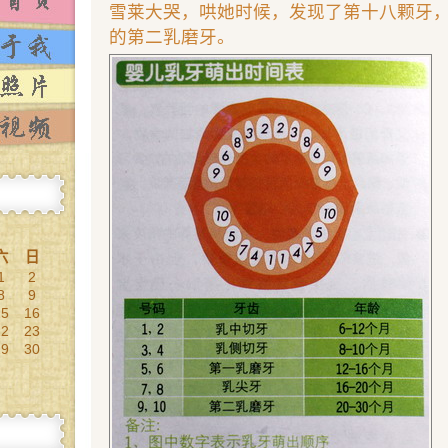
雪莱大哭，哄她时候，发现了第十八颗牙，
的第二乳磨牙。
六
日
1
2
8
9
15
16
22
23
29
30