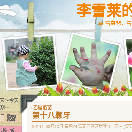
李雪莱
由 雪莱爸、雪
5 天～今天
星期一
«
乙脑疫苗
第十八颗牙
2011年03月10日 星期四 雪莱已经两岁零 14 天～ (雪