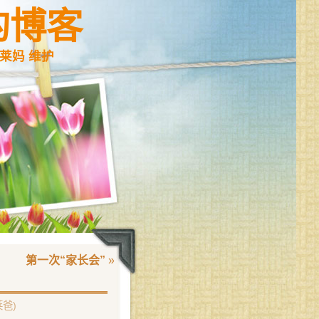
的博客
莱妈 维护
第一次“家长会”
»
莱爸)