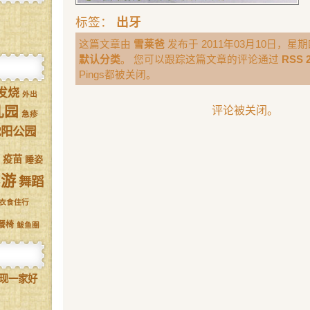
标签：
出牙
这篇文章由
雪莱爸
发布于 2011年03月10日，星期四
默认分类
。 您可以跟踪这篇文章的评论通过
RSS 2
Pings都被关闭。
发烧
外出
儿园
评论被关闭。
急疹
沈阳公园
疫苗
睡姿
驾游
舞蹈
衣食住行
餐椅
鲅鱼圈
现一家好