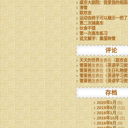
盛京大剧院：我爱我的祖国
滑雪
联欢会
运动会终于可以展示一把了
第二次骑高车
伙食不错
第一次高车练习
说文解字：集萤映雪
评论
天天的世界
发表在《
联欢会
雪莱爸
发表在《
英语学习资
雪莱爸
发表在《
生日礼物提
雪莱爸
发表在《
英语学习资
雪莱爸
发表在《
英语学习资
存档
2020年1月
(5)
2019年9月
(12)
2018年1月
(1)
2016年10月
(2)
2016年9月
(9)