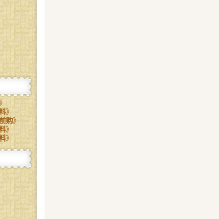
》
料
》
前购
》
料
》
料
》