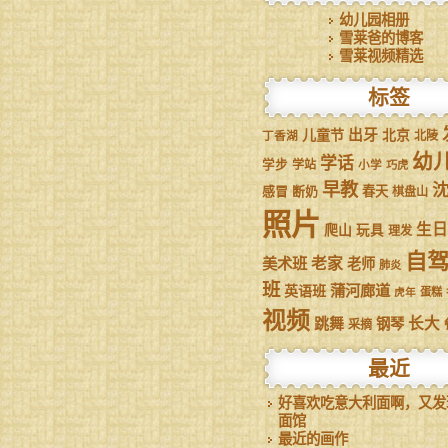
幼儿园相册
雪莱爸的博客
雪莱视频精选
标签
儿童节
出牙
北京
丁香湖
北陵
幼
学话
学步
学站
小学
巧虎
早教
感冒
断奶
春天
棋盘山
照片
生日
爬山
玩具
理发
自
美术班
老家
老师
肺炎
班
蒲河廊道
英语班
虎年
蛋糕
视频
跳舞
长大
钢琴
采摘
最近
好喜欢吃意大利面啊，又发
面馆
最近的画作