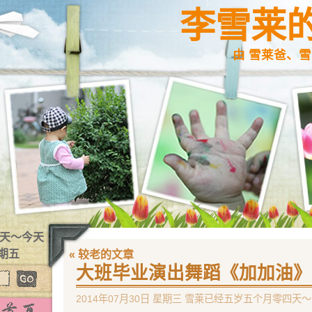
李雪莱
由 雪莱爸、雪
2 天～今天
星期五
« 较老的文章
大班毕业演出舞蹈《加加油》
2014年07月30日 星期三 雪莱已经五岁五个月零四天～ 