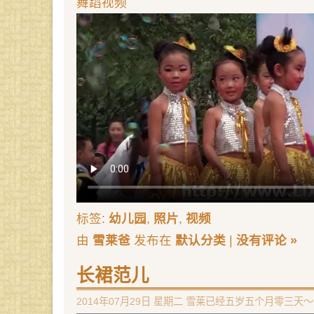
舞蹈视频
标签:
幼儿园
,
照片
,
视频
由
雪莱爸
发布在
默认分类
|
没有评论 »
长裙范儿
2014年07月29日 星期二 雪莱已经五岁五个月零三天～ 