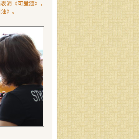
蹈表演《
可爱颂
》，
加油》。