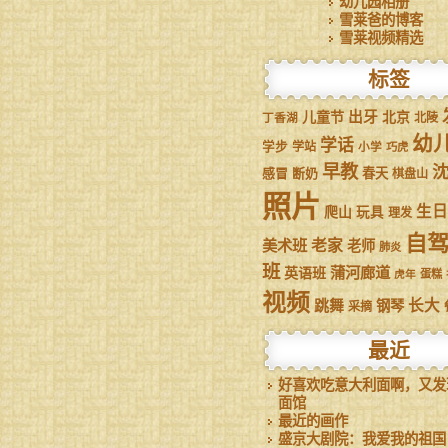
幼儿园相册
雪莱爸的博客
雪莱视频精选
标签
儿童节
出牙
北京
丁香湖
北陵
幼
学话
学步
学站
小学
巧虎
早教
感冒
断奶
春天
棋盘山
照片
生日
爬山
玩具
理发
自
美术班
老家
老师
肺炎
班
蒲河廊道
英语班
虎年
蛋糕
视频
跳舞
长大
钢琴
采摘
最近
好喜欢吃意大利面啊，又发
面馆
最近的画作
盛京大剧院：我爱我的祖国