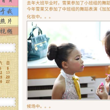
去年大班毕业时，雪莱参加了小班组的舞
今年雪莱又参加了中班组的舞蹈表演《加
化妆中。。。
六
日
5
6
12
13
19
20
26
27
候场中。。。