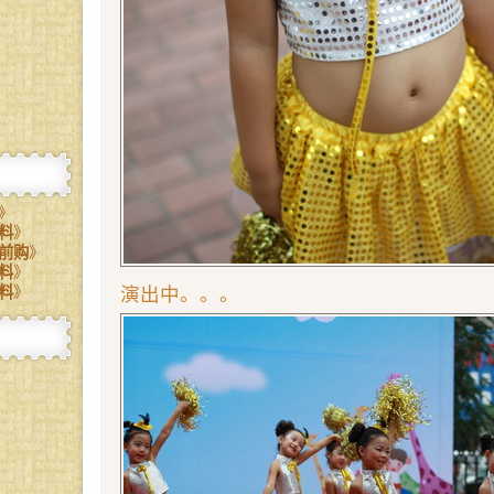
》
料
》
前购
》
料
》
料
》
演出中。。。