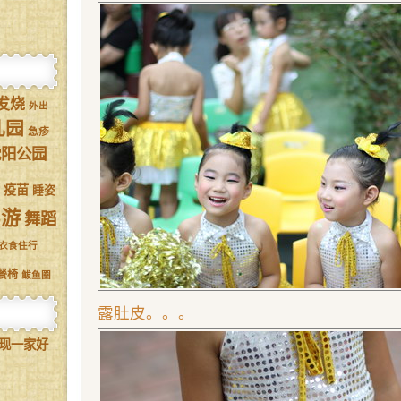
发烧
外出
儿园
急疹
沈阳公园
疫苗
睡姿
驾游
舞蹈
衣食住行
餐椅
鲅鱼圈
露肚皮。。。
现一家好