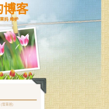
的博客
莱妈 维护
(雪莱爸)