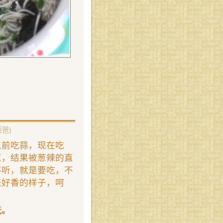
莱爸)
以前吃蒜，现在吃
葱，结果被葱辣的直
不听，就是要吃，不
来好香的样子，呵
玩。