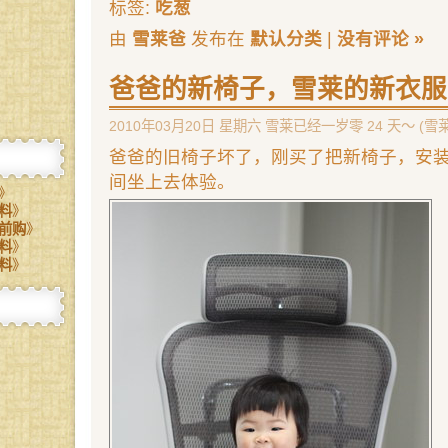
标签:
吃葱
由
雪莱爸
发布在
默认分类
|
没有评论 »
爸爸的新椅子，雪莱的新衣服
2010年03月20日 星期六 雪莱已经一岁零 24 天～ (雪
爸爸的旧椅子坏了，刚买了把新椅子，安
间坐上去体验。
》
料
》
前购
》
料
》
料
》