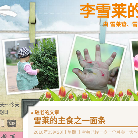
李雪莱
由 雪莱爸、雪
4 天～今天
星期日
« 较老的文章
雪莱的主食之一面条
2010年03月28日 星期日 雪莱已经一岁一个月零一天～ 