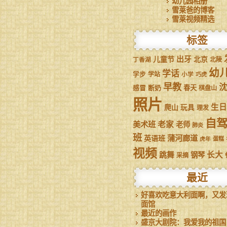
幼儿园相册
雪莱爸的博客
雪莱视频精选
标签
儿童节
出牙
北京
丁香湖
北陵
幼
学话
学步
学站
小学
巧虎
早教
感冒
断奶
春天
棋盘山
照片
生日
爬山
玩具
理发
自
美术班
老家
老师
肺炎
班
蒲河廊道
英语班
虎年
蛋糕
视频
跳舞
长大
钢琴
采摘
最近
好喜欢吃意大利面啊，又发
面馆
最近的画作
盛京大剧院：我爱我的祖国