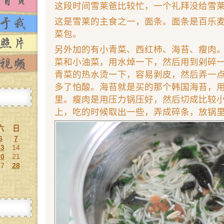
这段时间雪莱爸比较忙，一个礼拜没给雪
这是雪莱的主食之一，面条。面条是百乐
菜包。
另外加的有小青菜、西红柿、海苔、瘦肉
菜和小油菜，用水焯一下，然后用到剁碎
青菜的热水烫一下，容易剥皮，然后弄一
多了怕酸。海苔就是买的那个韩国海苔，
里。瘦肉是用压力锅压好，然后切成比较
上，吃的时候取出一些，弄成碎条，放锅
六
日
6
7
13
14
20
21
27
28