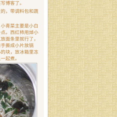
莱写博客了。
麦的，带调料包和蔬
。小青菜主要是小白
一点。西红柿用焯小
点放面条里就行了，
用手撕成小片放锅
小的块，放冰箱里冻
里一起煮。