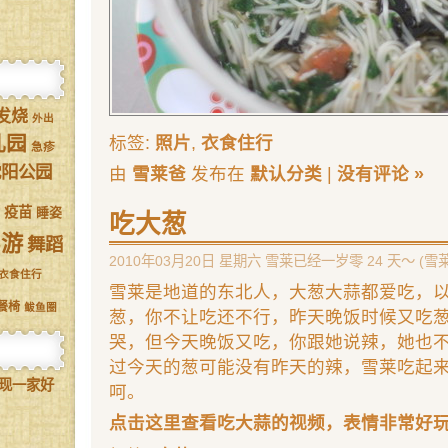
发烧
外出
儿园
标签:
照片
,
衣食住行
急疹
沈阳公园
由
雪莱爸
发布在
默认分类
|
没有评论 »
疫苗
睡姿
吃大葱
驾游
舞蹈
2010年03月20日 星期六 雪莱已经一岁零 24 天～ (雪
衣食住行
雪莱是地道的东北人，大葱大蒜都爱吃，
餐椅
鲅鱼圈
葱，你不让吃还不行，昨天晚饭时候又吃
哭，但今天晚饭又吃，你跟她说辣，她也
过今天的葱可能没有昨天的辣，雪莱吃起
现一家好
呵。
点击这里查看吃大蒜的视频，表情非常好