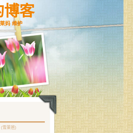
的博客
莱妈 维护
(雪莱爸)