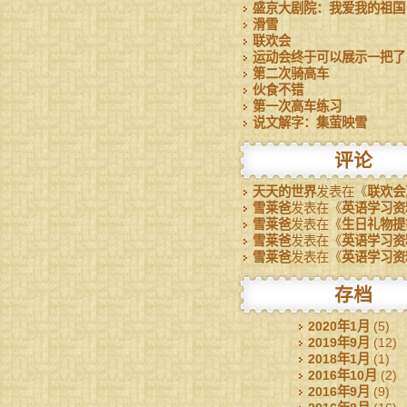
盛京大剧院：我爱我的祖国
滑雪
联欢会
运动会终于可以展示一把了
第二次骑高车
伙食不错
第一次高车练习
说文解字：集萤映雪
评论
天天的世界
发表在《
联欢会
雪莱爸
发表在《
英语学习资
雪莱爸
发表在《
生日礼物提
雪莱爸
发表在《
英语学习资
雪莱爸
发表在《
英语学习资
存档
2020年1月
(5)
2019年9月
(12)
2018年1月
(1)
2016年10月
(2)
2016年9月
(9)