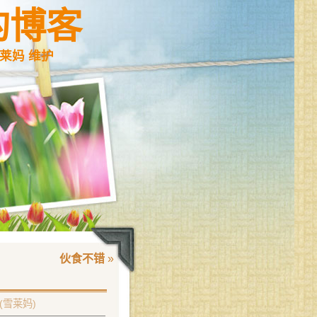
的博客
莱妈 维护
伙食不错
»
(雪莱妈)