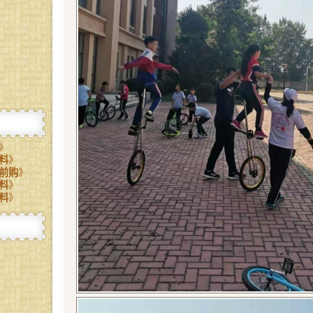
》
料
》
前购
》
料
》
料
》