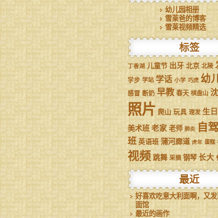
幼儿园相册
雪莱爸的博客
雪莱视频精选
标签
儿童节
出牙
北京
丁香湖
北陵
幼
学话
学步
学站
小学
巧虎
早教
感冒
断奶
春天
棋盘山
照片
生日
爬山
玩具
理发
自
美术班
老家
老师
肺炎
班
蒲河廊道
英语班
虎年
蛋糕
视频
跳舞
长大
钢琴
采摘
最近
好喜欢吃意大利面啊，又发
面馆
最近的画作