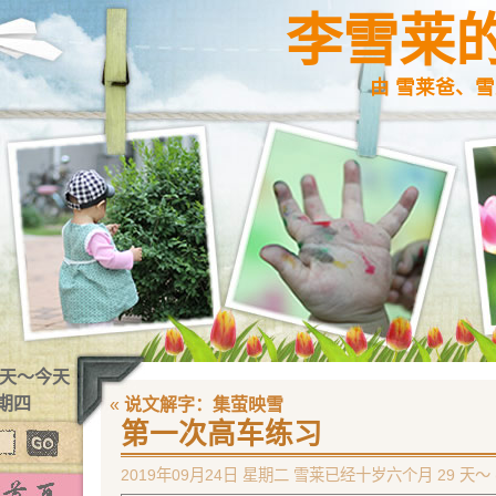
李雪莱
由 雪莱爸、雪
1 天～今天
星期四
«
说文解字：集萤映雪
第一次高车练习
2019年09月24日 星期二 雪莱已经十岁六个月 29 天～ 