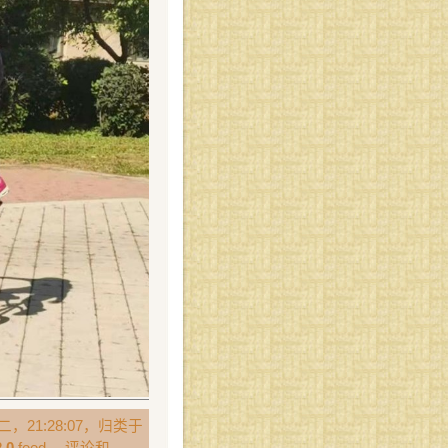
，21:28:07，归类于
.0
feed。 评论和