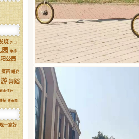
发烧
外出
儿园
急疹
沈阳公园
疫苗
睡姿
驾游
舞蹈
衣食住行
餐椅
鲅鱼圈
现一家好