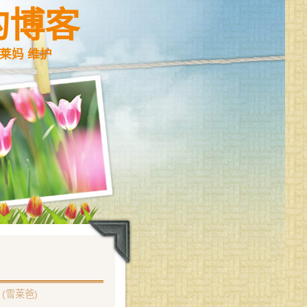
的博客
莱妈 维护
(雪莱爸)