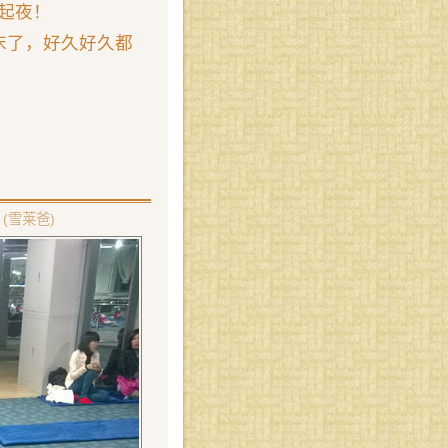
次起夜！
床了，好久好久都
(雪莱爸)