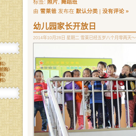
标签:
照片
,
舞蹈班
由
雪莱爸
发布在
默认分类
|
没有评论 »
幼儿园家长开放日
2014年10月28日 星期二 雪莱已经五岁八个月零两天～ 
》
料
》
前购
》
料
》
料
》