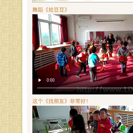
舞蹈《拾豆豆》
这个《找朋友》非常好！