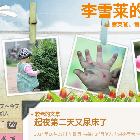
李雪莱
由 雪莱爸、雪
2 天～今天
星期六
« 较老的文章
起夜第二天又尿床了
2014年10月31日 星期五 雪莱已经五岁八个月零五天～ 