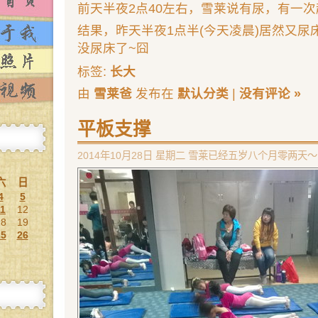
前天半夜2点40左右，雪莱说有尿，有一
结果，昨天半夜1点半(今天凌晨)居然又尿
没尿床了~囧
标签:
长大
由
雪莱爸
发布在
默认分类
|
没有评论 »
平板支撑
2014年10月28日 星期二 雪莱已经五岁八个月零两天～ 
六
日
4
5
11
12
18
19
25
26