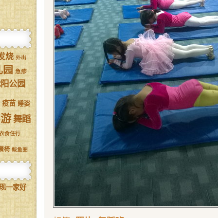
发烧
外出
儿园
急疹
沈阳公园
疫苗
睡姿
驾游
舞蹈
衣食住行
餐椅
鲅鱼圈
现一家好