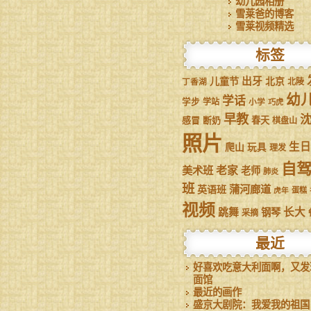
幼儿园相册
雪莱爸的博客
雪莱视频精选
标签
儿童节
出牙
北京
丁香湖
北陵
幼
学话
学步
学站
小学
巧虎
早教
感冒
断奶
春天
棋盘山
照片
生日
爬山
玩具
理发
自
美术班
老家
老师
肺炎
班
蒲河廊道
英语班
虎年
蛋糕
视频
跳舞
长大
钢琴
采摘
最近
好喜欢吃意大利面啊，又发
面馆
最近的画作
盛京大剧院：我爱我的祖国