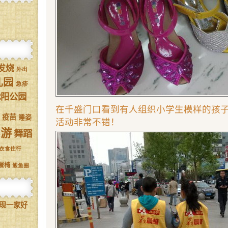
发烧
外出
儿园
急疹
沈阳公园
在千盛门口看到有人组织小学生模样的孩
疫苗
睡姿
活动非常不错！
驾游
舞蹈
衣食住行
餐椅
鲅鱼圈
现一家好