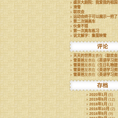
盛京大剧院：我爱我的祖国
滑雪
联欢会
运动会终于可以展示一把了
第二次骑高车
伙食不错
第一次高车练习
说文解字：集萤映雪
评论
天天的世界
发表在《
联欢会
雪莱爸
发表在《
英语学习资
雪莱爸
发表在《
生日礼物提
雪莱爸
发表在《
英语学习资
雪莱爸
发表在《
英语学习资
存档
2020年1月
(5)
2019年9月
(12)
2018年1月
(1)
2016年10月
(2)
2016年9月
(9)