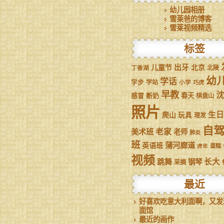
幼儿园相册
雪莱爸的博客
雪莱视频精选
标签
儿童节
出牙
北京
丁香湖
北陵
幼
学话
学步
学站
小学
巧虎
早教
感冒
断奶
春天
棋盘山
照片
生日
爬山
玩具
理发
自
美术班
老家
老师
肺炎
班
蒲河廊道
英语班
虎年
蛋糕
视频
跳舞
长大
钢琴
采摘
最近
好喜欢吃意大利面啊，又发
面馆
最近的画作