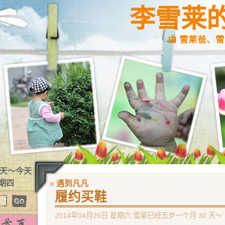
李雪莱
由 雪莱爸、雪
1 天～今天
星期四
«
遇到凡凡
履约买鞋
2014年04月26日 星期六 雪莱已经五岁一个月 30 天～ 