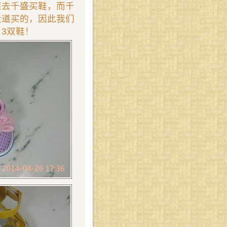
莱去千盛买鞋，而千
大道买的，因此我们
3双鞋！