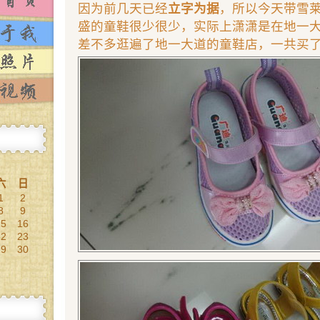
因为前几天已经
立字为据
，所以今天带雪
盛的童鞋很少很少，实际上潇潇是在地一
差不多逛遍了地一大道的童鞋店，一共买了
六
日
1
2
8
9
15
16
22
23
29
30