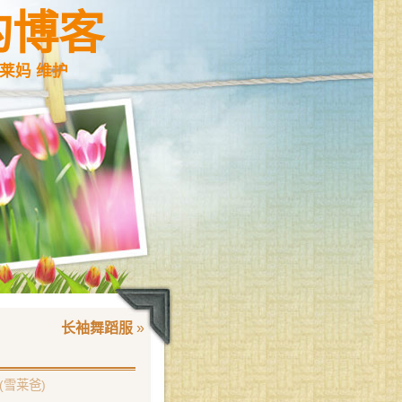
的博客
莱妈 维护
长袖舞蹈服
»
(雪莱爸)