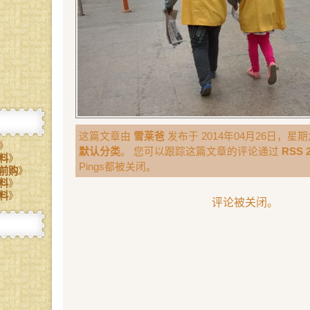
这篇文章由
雪莱爸
发布于 2014年04月26日，星期六
》
默认分类
。 您可以跟踪这篇文章的评论通过
RSS 2
料
》
Pings都被关闭。
前购
》
料
》
料
》
评论被关闭。