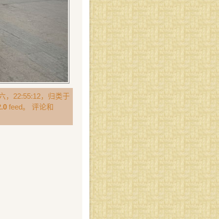
，22:55:12，归类于
.0
feed。 评论和