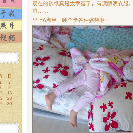
现在的孩纸真是太幸福了，有漂酿滴衣服
具……
早上6点半：睡个觉各种姿势啊~
六
日
1
2
8
9
15
16
22
23
29
30