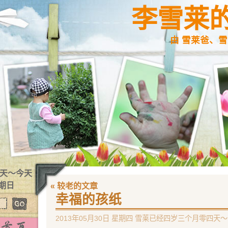
李雪莱
由 雪莱爸、雪
4 天～今天
星期日
« 较老的文章
幸福的孩纸
2013年05月30日 星期四 雪莱已经四岁三个月零四天～ 