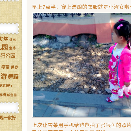
早上7点半：穿上漂酿的衣服就是小淑女啦
发烧
外出
儿园
急疹
沈阳公园
疫苗
睡姿
驾游
舞蹈
衣食住行
餐椅
鲅鱼圈
现一家好
上次让雪莱用手机给爸爸拍了张喂鱼的照