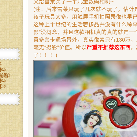
又给雪莱买了一个儿童数码相机~
(注：后来雪莱只玩了几次就不玩了，估计
孩子玩具太多，用触屏手机拍照录像也早
这种上个世纪的生活奢侈品并没有什么稀罕
影”没概念，并且这款相机真的真的就是一个
置多套卡通场景外，真实像素只有130万
毫无“摄影”价值。所以
严重不推荐这东西
，
了！！！)
》
料
》
前购
》
料
》
料
》