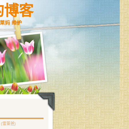
的博客
莱妈 维护
(雪莱爸)