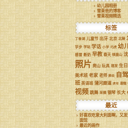
幼儿园相册
雪莱爸的博客
雪莱视频精选
标签
儿童节
出牙
北京
丁香湖
北陵
幼
学话
学步
学站
小学
巧虎
早教
感冒
断奶
春天
棋盘山
照片
生日
爬山
玩具
理发
自
美术班
老家
老师
肺炎
班
蒲河廊道
英语班
虎年
蛋糕
视频
跳舞
长大
钢琴
采摘
最近
好喜欢吃意大利面啊，又发
面馆
最近的画作