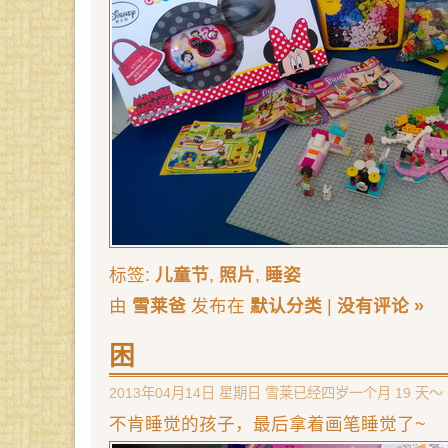
标签:
儿童节
,
照片
,
睡姿
由
雪莱爸
发布在
默认分类
|
没有评论 »
困
2013年04月14日 星期日 雪莱已经四岁一个月 19 天～ 
不肯睡觉的孩子，最后拿着画笔睡觉了~