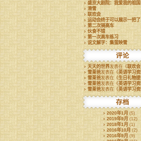
盛京大剧院：我爱我的祖国
滑雪
联欢会
运动会终于可以展示一把了
第二次骑高车
伙食不错
第一次高车练习
说文解字：集萤映雪
评论
天天的世界
发表在《
联欢会
雪莱爸
发表在《
英语学习资
雪莱爸
发表在《
生日礼物提
雪莱爸
发表在《
英语学习资
雪莱爸
发表在《
英语学习资
存档
2020年1月
(5)
2019年9月
(12)
2018年1月
(1)
2016年10月
(2)
2016年9月
(9)