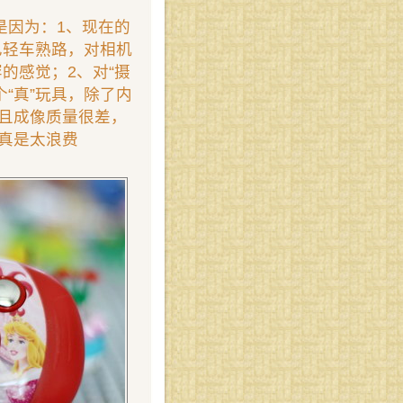
是因为：1、现在的
已轻车熟路，对相机
的感觉；2、对“摄
“真”玩具，除了内
，且成像质量很差，
真是太浪费