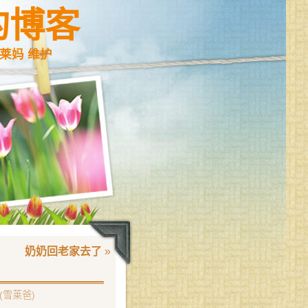
的博客
莱妈 维护
奶奶回老家去了
»
(雪莱爸)