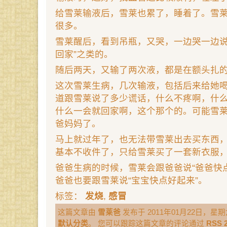
给雪莱输液后，雪莱也累了，睡着了。雪
很多。
雪莱醒后，看到吊瓶，又哭，一边哭一边说“
回家”之类的。
随后两天，又输了两次液，都是在额头扎
这次雪莱生病，几次输液，包括后来给她
道跟雪莱说了多少谎话，什么不疼啊，什
什么一会就回家啊，这个那个的。可能雪
爸妈妈了。
马上就过年了，也无法带雪莱出去买东西
基本不收件了，只给雪莱买了一套新衣服
爸爸生病的时候，雪莱会跟爸爸说“爸爸快
爸爸也要跟雪莱说“宝宝快点好起来”。
标签：
发烧
,
感冒
这篇文章由
雪莱爸
发布于 2011年01月22日，星期六
默认分类
。 您可以跟踪这篇文章的评论通过
RSS 2