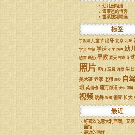
幼儿园相册
雪莱爸的博客
雪莱视频精选
标签
儿童节
出牙
北京
丁香湖
北陵
幼
学话
学步
学站
小学
巧虎
早教
感冒
断奶
春天
棋盘山
照片
生日
爬山
玩具
理发
自
美术班
老家
老师
肺炎
班
蒲河廊道
英语班
虎年
蛋糕
视频
跳舞
长大
钢琴
采摘
最近
好喜欢吃意大利面啊，又发
面馆
最近的画作