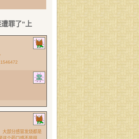
莱遭罪了”上
?
91546472
，大部分感冒发烧都是
是这个药口感不是很