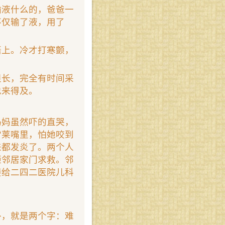
输液什么的，爸爸一
不仅输了液，用了
捂上。冷才打寒颤，
很长，完全有时间采
也来得及。
。
妈妈虽然吓的直哭，
雪莱嘴里，怕她咬到
来都发炎了。两个人
砸邻居家门求救。邻
接给二四二医院儿科
外，就是两个字：难