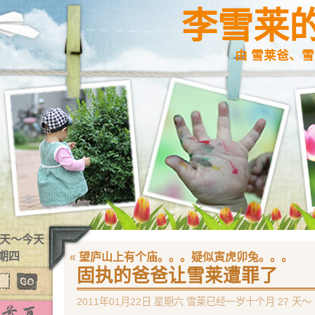
李雪莱
由 雪莱爸、雪
1 天～今天
星期四
«
望庐山上有个庙。。。疑似寅虎卯兔。。。
固执的爸爸让雪莱遭罪了
2011年01月22日 星期六 雪莱已经一岁十个月 27 天～ 