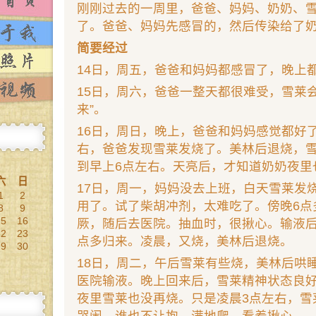
刚刚过去的一周里，爸爸、妈妈、奶奶、
了。爸爸、妈妈先感冒的，然后传染给了
简要经过
14日，周五，爸爸和妈妈都感冒了，晚上
15日，周六，爸爸一整天都很难受，雪莱
来”。
16日，周日，晚上，爸爸和妈妈感觉都好
右，爸爸发现雪莱发烧了。美林后退烧，
到早上6点左右。天亮后，才知道奶奶夜里
六
日
17日，周一，妈妈没去上班，白天雪莱发
1
2
用了。试了柴胡冲剂，太难吃了。傍晚6点
8
9
15
16
厥，随后去医院。抽血时，很揪心。输液后
22
23
点多归来。凌晨，又烧，美林后退烧。
29
30
18日，周二，午后雪莱有些烧，美林后哄
医院输液。晚上回来后，雪莱精神状态良
夜里雪莱也没再烧。只是凌晨3点左右，雪