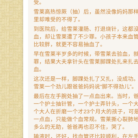
受。
雪莱高热惊厥（抽）后，虽然没像妈妈那
里却难受的不得了。
到医院后，给雪莱灌肠、打退烧针，这都
血，却让雪莱遭了不少罪。小孩子本来血
比较胖，就更不容易抽血了。
早在雪莱半岁多的时候，带雪莱去验血，
罪，结果大夫拿针头在雪莱脚踝处扎来扎
血。
这次还是一样，脚踝处扎了又扎，没成功
雪莱一个劲儿跟爸爸妈妈说“脚不得劲儿”。
最后在左手腕处抽了一点血出来。当时，
一个护士抽针管，一个护士弄针头，一个
个大人在折磨一个才23个月大的孩子，可
一点血，只能做个血常规。雪莱撕心裂肺
多么的无助，爸爸再也忍不住，哭了。
输液时，还好，找血管还比较顺利，在左