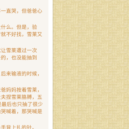
样一直哭，但爸爸心
没什么。但是，验
管就不好找，雪莱又
就让雪莱遭过一次
去的，也没能抽到
。后来输液的时候，
爸爸妈妈按着雪莱，
大夫捏雪莱胳膊，五
是最后也只抽了很少
地哭喊着，那哭喊是
手手背上扎的针。