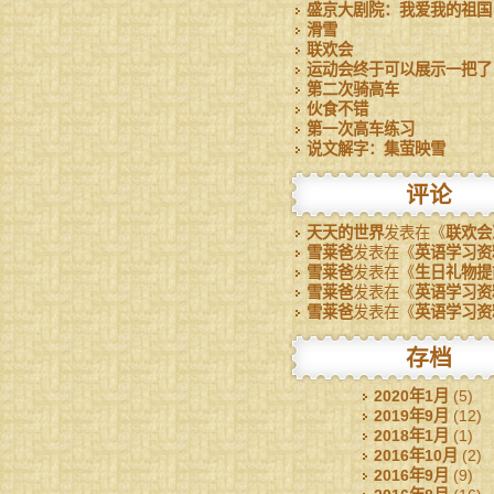
盛京大剧院：我爱我的祖国
滑雪
联欢会
运动会终于可以展示一把了
第二次骑高车
伙食不错
第一次高车练习
说文解字：集萤映雪
评论
天天的世界
发表在《
联欢会
雪莱爸
发表在《
英语学习资
雪莱爸
发表在《
生日礼物提
雪莱爸
发表在《
英语学习资
雪莱爸
发表在《
英语学习资
存档
2020年1月
(5)
2019年9月
(12)
2018年1月
(1)
2016年10月
(2)
2016年9月
(9)