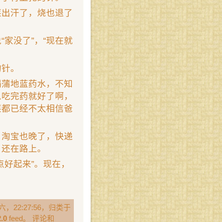
莱出汗了，烧也退了
家没了”，“现在就
的针。
喝蒲地蓝药水，不知
么吃完药就好了啊，
莱都已经不太相信爸
，淘宝也晚了，快递
，还在路上。
点好起来”。现在，
，22:27:56，归类于
.0
feed。 评论和