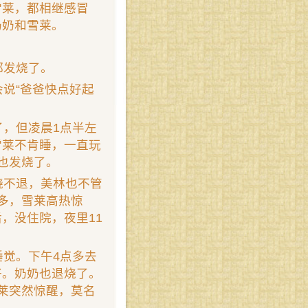
雪莱，都相继感冒
奶奶和雪莱。
都发烧了。
会说“爸爸快点好起
了，但凌晨1点半左
雪莱不肯睡，一直玩
也发烧了。
烧不退，美林也不管
多，雪莱高热惊
，没住院，夜里11
睡觉。下午4点多去
好。奶奶也退烧了。
莱突然惊醒，莫名