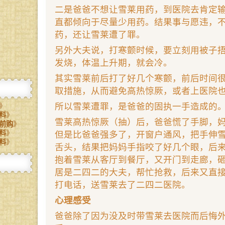
二是爸爸不想让雪莱用药，到医院去肯定
直都倾向于尽量少用药。结果事与愿违，
药，还让雪莱遭了罪。
另外大夫说，打寒颤时候，要立刻用被子
发烧，体温上升期，就会冷。
其实雪莱前后打了好几个寒颤，前后时间
取措施，从而避免高热惊厥，或者上医院
所以雪莱遭罪，是爸爸的固执一手造成的
》
料
》
雪莱高热惊厥（抽）后，爸爸慌了手脚，
前购
》
料
》
但是比爸爸强多了，开窗户通风，把手伸
料
》
舌头，结果把妈妈手指咬了好几个眼，后
抱着雪莱从客厅到餐厅，又开门到走廊，
居是二四二的大夫，帮忙抢救，后来又直
打电话，送雪莱去了二四二医院。
心理感受
爸爸除了因为没及时带雪莱去医院而后悔