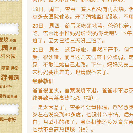
哭闹，谁也不让抱，满地爬，看着揪心。
19日，周三，雪莱一整天都没有再发烧，
点多去医院输液。开了蒲地蓝口服液，不
20日，周四，给雪莱吃蒲地蓝，爸爸抱着
吃，雪莱用手推妈妈说“妈妈你走吧”。下
发烧
班了，因为已经三天没上班了。
外出
儿园
急疹
21日，周五，还是咳嗽，虽然不严重，但
沈阳公园
受，很沙哑，而且这几天雪莱十分虚弱，
晃，不敢让她自己走路。下午，妈妈又去
疫苗
睡姿
末妈妈要出差的，也请假不去了。
驾游
舞蹈
经验教训
衣食住行
爸爸很固执，雪莱发烧不退，爸爸却不愿
餐椅
鲅鱼圈
终导致雪莱高热惊厥（抽）。
一是太大意了，雪莱不让量体温，爸爸感
岁左右发烧到40多度，也没什么事情。后
现一家好
白，月龄小的孩子，身体机能还没发育完
也就不会高热惊厥（抽）。