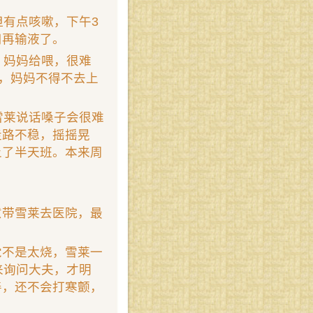
但有点咳嗽，下午3
用再输液了。
，妈妈给喂，很难
午，妈妈不得不去上
雪莱说话嗓子会很难
走路不稳，摇摇晃
上了半天班。本来周
意带雪莱去医院，最
觉不是太烧，雪莱一
来询问大夫，才明
善，还不会打寒颤，